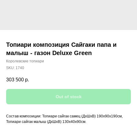
Топиари композиция Сайгаки папа и
малыш - газон Deluxe Green
Королевские топиари
SKU:
1740
303 500
р.
Out of stock
Состав композиции: Топиари сайгак самец (ДхШхВ) 190х90х190см,
Топиари сайгак малыш (ДхШхВ) 130х40х90см.