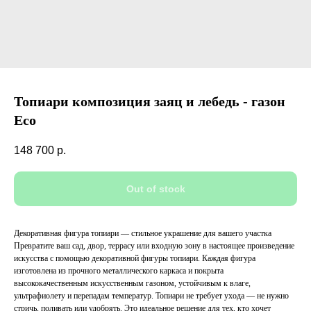
Топиари композиция заяц и лебедь - газон
Eco
148 700
р.
Out of stock
Декоративная фигура топиари — стильное украшение для вашего участка
Превратите ваш сад, двор, террасу или входную зону в настоящее произведение
искусства с помощью декоративной фигуры топиари. Каждая фигура
изготовлена из прочного металлического каркаса и покрыта
высококачественным искусственным газоном, устойчивым к влаге,
ультрафиолету и перепадам температур. Топиари не требует ухода — не нужно
стричь, поливать или удобрять. Это идеальное решение для тех, кто хочет