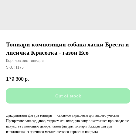
Топиари композиция собака хаски Бреста и
лисичка Красотка - газон Eco
Королевские топиари
SKU:
1175
179 300
р.
Out of stock
Декоративная фигура топиари — стильное украшение для вашего участка
Превратите ваш сад, двор, террасу или входную зону в настоящее произведение
искусства с помощью декоративной фигуры топиари. Каждая фигура
изготовлена из прочного металлического каркаса и покрыта