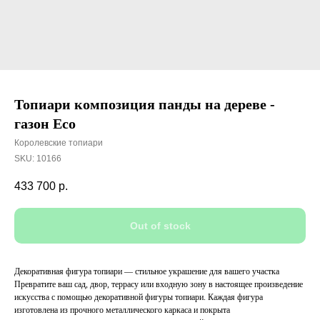
Топиари композиция панды на дереве -
газон Есо
Королевские топиари
SKU:
10166
433 700
р.
Out of stock
Декоративная фигура топиари — стильное украшение для вашего участка
Превратите ваш сад, двор, террасу или входную зону в настоящее произведение
искусства с помощью декоративной фигуры топиари. Каждая фигура
изготовлена из прочного металлического каркаса и покрыта