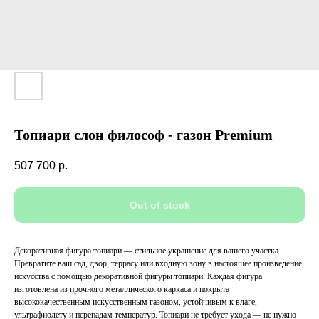
Топиари слон философ - газон Premium
507 700
р.
Out of stock
Декоративная фигура топиари — стильное украшение для вашего участка
Превратите ваш сад, двор, террасу или входную зону в настоящее произведение
искусства с помощью декоративной фигуры топиари. Каждая фигура
изготовлена из прочного металлического каркаса и покрыта
высококачественным искусственным газоном, устойчивым к влаге,
ультрафиолету и перепадам температур. Топиари не требует ухода — не нужно