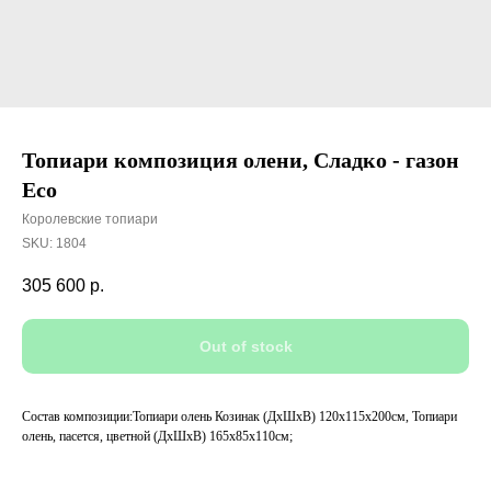
Топиари композиция олени, Сладко - газон
Eco
Королевские топиари
SKU:
1804
305 600
р.
Out of stock
Состав композиции:Топиари олень Козинак (ДхШхВ) 120х115х200см, Топиари
олень, пасется, цветной (ДхШхВ) 165х85х110см;