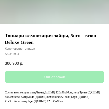
Топиари композиция зайцы, 5шт. - газон
Deluxe Green
Королевские топиари
SKU:
1934
306 900
р.
Out of stock
Состав композиции: заяц Чики (ДхШхВ) 120х40х80см, заяц Трина (ДХШхВ)
55х35х80см, заяц Мила (ДхШхВ) 65х45х105см, заяц Бари (ДхШхВ)
41х35х74см, заяц Лада (ДХШхВ) 120х45х90см