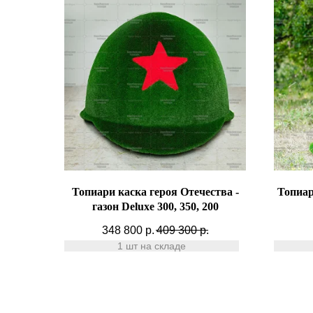
Топиари каска героя Отечества -
Топиар
газон Deluxe 300, 350, 200
348 800
р.
409 300
р.