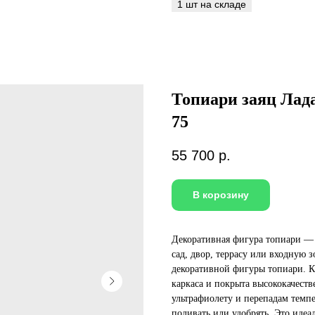
Топиари заяц Лада,
75
55 700
р.
В корозину
Декоративная фигура топиари — 
сад, двор, террасу или входную 
декоративной фигуры топиари. К
каркаса и покрыта высококачест
ультрафиолету и перепадам темпе
поливать или удобрять. Это идеал