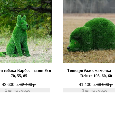
и собака Барбос - газон Eco
Топиари ёжик мамочка - 
70, 55, 85
Deluxe 105, 60, 60
42 600
р.
62 400
р.
41 400
р.
68 000
р.