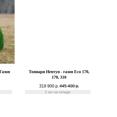
Газон
Топиари Нептун - газон Eco 170,
170, 310
319 900
р.
445 400
р.