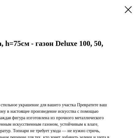
 h=75см - газон Deluxe 100, 50,
стильное украшение для вашего участка Превратите ваш
зону в настоящее произведение искусства с помощью
аждая фигура изготовлена из прочного металлического
венным искусственным газоном, устойчивым к влаге,
ратур. Топиари не требует ухода — не нужно стричь,
ьное решение для тех, кто хочет добавить зелени и уюта в