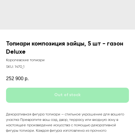
Топиари композиция зайцы, 5 шт - газон
Deluxe
Королевские топиари
SKU:
1470_1
252 900
р.
Out of stock
Декоративная фигура топиари — стильное украшение для вашего
участка Превратите ваш сад, двор, террасу или входную зону в
настоящее произведение искусства с помощью декоративной
фигуры топиари. Каждая фигура изготовлена из прочного