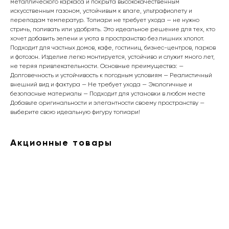
металлического каркаса и покрыта высококачественным
искусственным газоном, устойчивым к влаге, ультрафиолету и
перепадам температур. Топиари не требует ухода — не нужно
стричь, поливать или удобрять. Это идеальное решение для тех, кто
хочет добавить зелени и уюта в пространство без лишних хлопот.
Подходит для частных домов, кафе, гостиниц, бизнес-центров, парков
и фотозон. Изделие легко монтируется, устойчиво и служит много лет,
не теряя привлекательности. Основные преимущества: —
Долговечность и устойчивость к погодным условиям — Реалистичный
внешний вид и фактура — Не требует ухода — Экологичные и
безопасные материалы — Подходит для установки в любом месте
Добавьте оригинальности и элегантности своему пространству —
выберите свою идеальную фигуру топиари!
Акционные товары