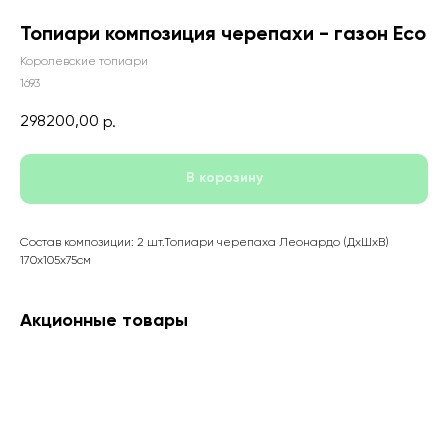
Топиари композиция черепахи - газон Eco
Королевские топиари
1693
298200,00
р.
В корозину
Состав композиции: 2 шт.Топиари черепаха Леонардо (ДхШхВ)
170x105x75см
Акционные товары