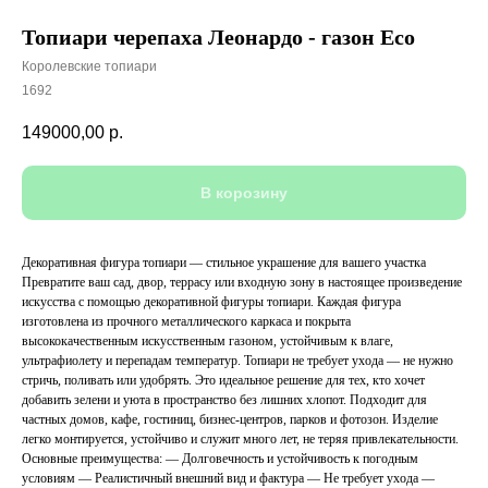
Топиари черепаха Леонардо - газон Eco
Королевские топиари
1692
149000,00
р.
В корозину
Декоративная фигура топиари — стильное украшение для вашего участка
Превратите ваш сад, двор, террасу или входную зону в настоящее произведение
искусства с помощью декоративной фигуры топиари. Каждая фигура
изготовлена из прочного металлического каркаса и покрыта
высококачественным искусственным газоном, устойчивым к влаге,
ультрафиолету и перепадам температур. Топиари не требует ухода — не нужно
стричь, поливать или удобрять. Это идеальное решение для тех, кто хочет
добавить зелени и уюта в пространство без лишних хлопот. Подходит для
частных домов, кафе, гостиниц, бизнес-центров, парков и фотозон. Изделие
легко монтируется, устойчиво и служит много лет, не теряя привлекательности.
Основные преимущества: — Долговечность и устойчивость к погодным
условиям — Реалистичный внешний вид и фактура — Не требует ухода —