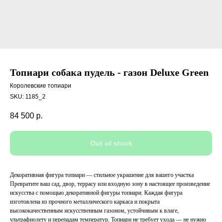
Топиари собака пудель - газон Deluxe Green
Королевские топиари
SKU:
1185_2
84 500
р.
Out of stock
Декоративная фигура топиари — стильное украшение для вашего участка
Превратите ваш сад, двор, террасу или входную зону в настоящее произведение
искусства с помощью декоративной фигуры топиари. Каждая фигура
изготовлена из прочного металлического каркаса и покрыта
высококачественным искусственным газоном, устойчивым к влаге,
ультрафиолету и перепадам температур. Топиари не требует ухода — не нужно