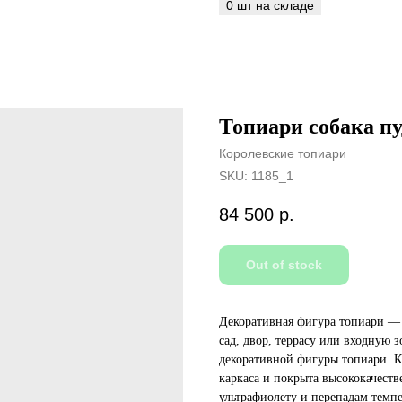
Топиари собака пуд
Королевские топиари
SKU:
1185_1
84 500
р.
Out of stock
Декоративная фигура топиари — 
сад, двор, террасу или входную 
декоративной фигуры топиари. К
каркаса и покрыта высококачест
ультрафиолету и перепадам темпе