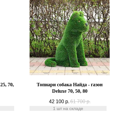
25, 70,
Топиари собака Найда - газон
Deluxe 70, 50, 80
42 100
р.
61 700
р.