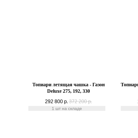
Топиари летящая чашка - Газон
Топиари
Deluxe 275, 192, 330
292 800
р.
372 200
р.