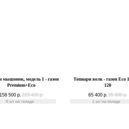
 мышонок, модель 1 - газон
Топиари волк - газон Eco 1
Premium+Есо
120
158 500
р.
223 400
р.
65 400
р.
95 900
р.