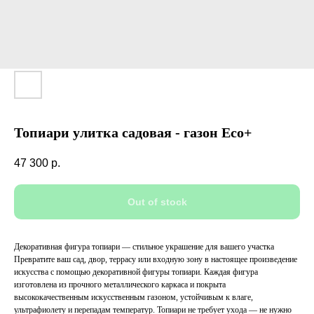
Топиари улитка садовая - газон Eco+
47 300
р.
Out of stock
Декоративная фигура топиари — стильное украшение для вашего участка
Превратите ваш сад, двор, террасу или входную зону в настоящее произведение
искусства с помощью декоративной фигуры топиари. Каждая фигура
изготовлена из прочного металлического каркаса и покрыта
высококачественным искусственным газоном, устойчивым к влаге,
ультрафиолету и перепадам температур. Топиари не требует ухода — не нужно