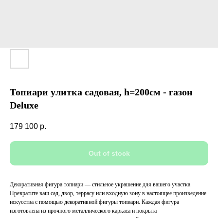
Топиари улитка садовая, h=200см - газон
Deluxe
179 100
р.
Out of stock
Декоративная фигура топиари — стильное украшение для вашего участка
Превратите ваш сад, двор, террасу или входную зону в настоящее произведение
искусства с помощью декоративной фигуры топиари. Каждая фигура
изготовлена из прочного металлического каркаса и покрыта