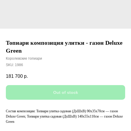
Топиари композиция улитки - газон Deluxe
Green
Королевские топиари
SKU:
1986
181 700
р.
Out of stock
Состав композиции: Топиари улитка садовая (ДхШхВ) 90х35х70см — газон
Deluxe Green; Топиари улитка садовая (ДхШхВ) 140х55х110см — газон Deluxe
Green