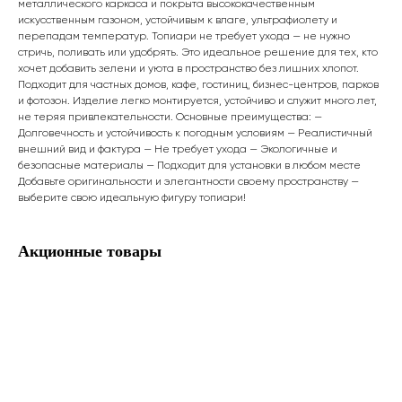
металлического каркаса и покрыта высококачественным
искусственным газоном, устойчивым к влаге, ультрафиолету и
перепадам температур. Топиари не требует ухода — не нужно
стричь, поливать или удобрять. Это идеальное решение для тех, кто
хочет добавить зелени и уюта в пространство без лишних хлопот.
Подходит для частных домов, кафе, гостиниц, бизнес-центров, парков
и фотозон. Изделие легко монтируется, устойчиво и служит много лет,
не теряя привлекательности. Основные преимущества: —
Долговечность и устойчивость к погодным условиям — Реалистичный
внешний вид и фактура — Не требует ухода — Экологичные и
безопасные материалы — Подходит для установки в любом месте
Добавьте оригинальности и элегантности своему пространству —
выберите свою идеальную фигуру топиари!
Акционные товары