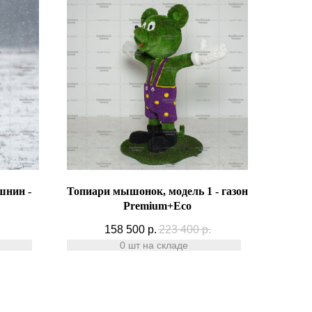
шнин -
Топиари мышонок, модель 1 - газон
Premium+Есо
158 500
р.
223 400
р.