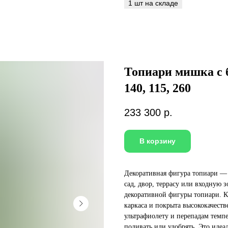
Топиари мишка с б
140, 115, 260
233 300
р.
В корзину
Декоративная фигура топиари — 
сад, двор, террасу или входную 
декоративной фигуры топиари. К
каркаса и покрыта высококачест
ультрафиолету и перепадам темпе
поливать или удобрять. Это идеал