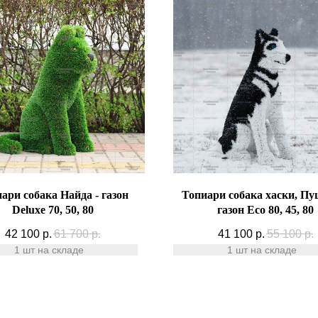
ари собака Найда - газон
Топиари собака хаски, Пу
Deluxe 70, 50, 80
газон Eco 80, 45, 80
42 100
р.
61 700
р.
41 100
р.
55 100
р.