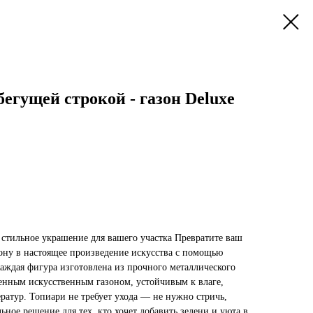
егущей строкой - газон Deluxe
стильное украшение для вашего участка Превратите ваш
зону в настоящее произведение искусства с помощью
аждая фигура изготовлена из прочного металлического
венным искусственным газоном, устойчивым к влаге,
ратур. Топиари не требует ухода — не нужно стричь,
ьное решение для тех, кто хочет добавить зелени и уюта в