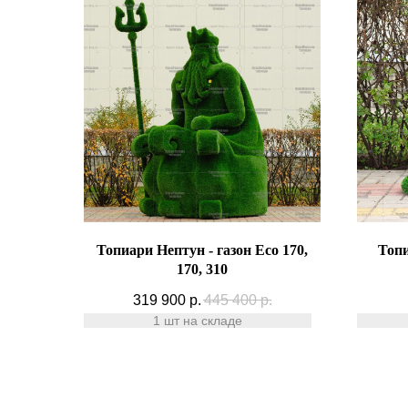
Топиари Нептун - газон Eco 170,
Топи
170, 310
319 900
р.
445 400
р.