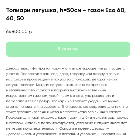
Топиари лягушка, h=50см - газон Есо 60,
60, 50
64800,00
р.
В корзину
Декоративная фигура топиари — стильное украшение для вашего
участка Превратите ваш сад, двор, террасу или входную зону в
настоящее произведение искусства с помощью декоративной
фигуры топиари. Каждая фигура изготовлена из прочного
металлического каркаса и покрыта высококачественным
искусственным газоном, устойчивым к влаге, ультрафиолету и
перепадам температур. Топиари не требует ухода — не нужно
стричь, поливать или удобрять. Это идеальное решение для тех, кто
хочет добавить зелени и уюта в пространство без лишних хлопот.
Подходит для частных домов, кафе, гостиниц, бизнес-центров, парков
и фотозон. Изделие легко монтируется, устойчиво и служит много лет,
не теряя привлекательности. Основные преимущества: —
Долговечность и устойчивость к погодным условиям — Реалистичный