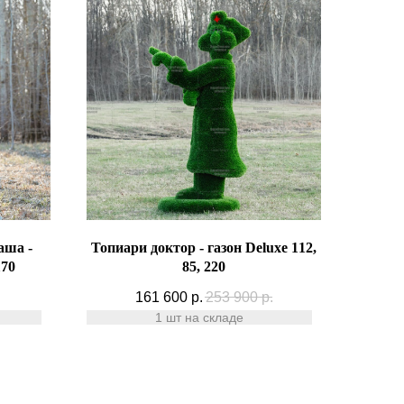
аша -
Топиари доктор - газон Deluxe 112,
170
85, 220
161 600
р.
253 900
р.