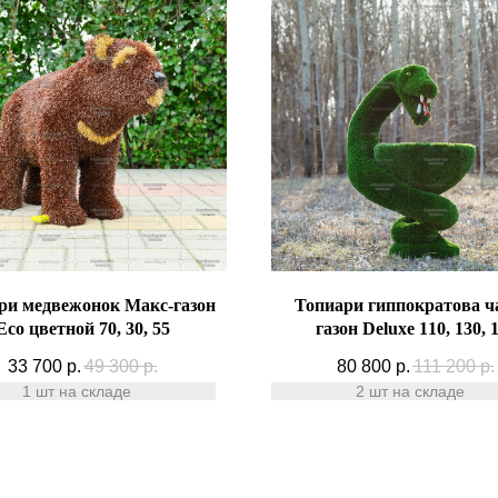
ри медвежонок Макс-газон
Топиари гиппократова ч
Eco цветной 70, 30, 55
газон Deluxe 110, 130, 
33 700
р.
49 300
р.
80 800
р.
111 200
р.