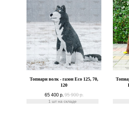
Топиари волк - газон Eco 125, 70,
Топиа
120
65 400
р.
95 900
р.