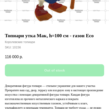
Топиари утка Мак, h=100 см - газон Eco
Королевские топиари
SKU:
10156
116 000
р.
Out of stock
Декоративная фигура топиари — стильное украшение для вашего участка
Превратите ваш сад, двор, террасу или входную зону в настоящее произведение
искусства с помощью декоративной фигуры топиари. Каждая фигура
изготовлена из прочного металлического каркаса и покрыта
высококачественным искусственным газоном, устойчивым к влаге,
ультрафиолету и перепадам температур. Топиари не требует ухода — не нужно