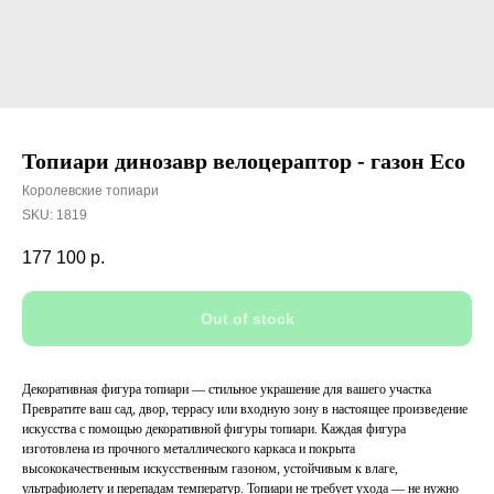
Топиари динозавр велоцераптор - газон Есо
Королевские топиари
SKU:
1819
177 100
р.
Out of stock
Декоративная фигура топиари — стильное украшение для вашего участка
Превратите ваш сад, двор, террасу или входную зону в настоящее произведение
искусства с помощью декоративной фигуры топиари. Каждая фигура
изготовлена из прочного металлического каркаса и покрыта
высококачественным искусственным газоном, устойчивым к влаге,
ультрафиолету и перепадам температур. Топиари не требует ухода — не нужно