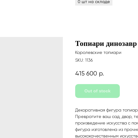
Топиари динозавр 
Королевские топиари
SKU:
1136
415 600
р.
Out of stock
Декоративная фигура топиар
Превратите ваш сад, двор, т
произведение искусства с п
фигура изготовлена из прочн
высококачественным искусств