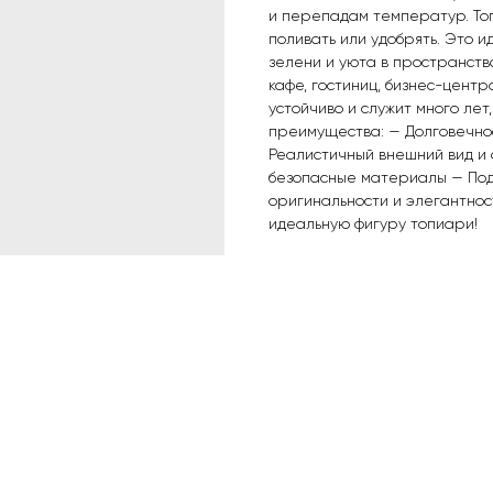
и перепадам температур. Топ
поливать или удобрять. Это и
зелени и уюта в пространство
кафе, гостиниц, бизнес-центр
устойчиво и служит много лет
преимущества: — Долговечнос
Реалистичный внешний вид и 
безопасные материалы — Подх
оригинальности и элегантнос
идеальную фигуру топиари!