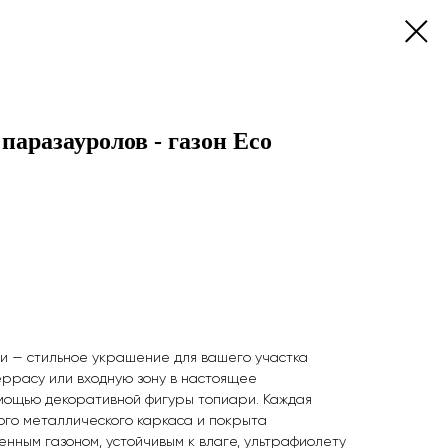
паразауролов - газон Есо
и — стильное украшение для вашего участка
еррасу или входную зону в настоящее
омощью декоративной фигуры топиари. Каждая
ого металлического каркаса и покрыта
енным газоном, устойчивым к влаге, ультрафиолету