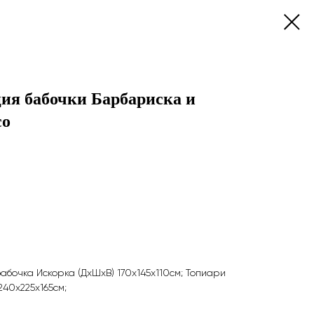
ия бабочки Барбариска и
co
абочка Искорка (ДхШхВ) 170х145х110см; Топиари
240х225х165см;