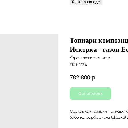
Топиари композиц
Искорка - газон E
Королевские топиари
SKU:
1534
782 800
р.
Out of stock
Состав композиции: Топиари б
бабочка Барбариска (ДхШхВ) 