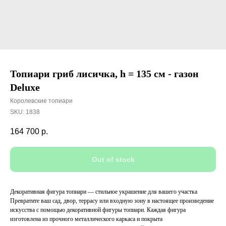
Топиари гриб лисичка, h = 135 см - газон
Deluxe
Королевские топиари
SKU:
1838
164 700
р.
Out of stock
Декоративная фигура топиари — стильное украшение для вашего участка
Превратите ваш сад, двор, террасу или входную зону в настоящее произведение
искусства с помощью декоративной фигуры топиари. Каждая фигура
изготовлена из прочного металлического каркаса и покрыта