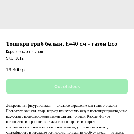
Топиари гриб белый, h=40 см - газон Eco
Королевские топиари
SKU:
1012
19 300
р.
Out of stock
Декоративная фигура топиари — стильное украшение для вашего участка
Превратите ваш сад, двор, террасу или входную зону в настоящее произведение
искусства с помощью декоративной фигуры топиари. Каждая фигура
изготовлена из прочного металлического каркаса и покрыта
высококачественным искусственным газоном, устойчивым к влаге,
ультрафиолету и перепадам температур. Топиари не требует ухода — не нужно