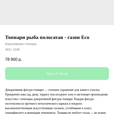
Топиари рыба полосатая - газон Есо
Королевские топиари
SKU:
1198
78 900
р.
Out of stock
Декоративная фигура топиари — стильное украшение для вашего участка
Превратите ваш сад, двор, террасу или входную зону в настоящее произведение
искусства с помощью декоративной фигуры топиари. Каждая фигура
изготовлена из прочного металлического каркаса и покрыта
высококачественным искусственным газоном, устойчивым к влаге,
ультрафиолету и перепадам температур. Топиари не требует ухода — не нужно