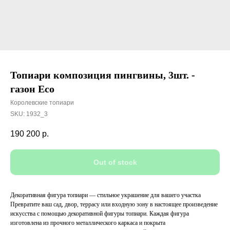
Топиари композиция пингвины, 3шт. -
газон Eco
Королевские топиари
SKU:
1932_3
190 200
р.
Out of stock
Декоративная фигура топиари — стильное украшение для вашего участка
Превратите ваш сад, двор, террасу или входную зону в настоящее произведение
искусства с помощью декоративной фигуры топиари. Каждая фигура
изготовлена из прочного металлического каркаса и покрыта