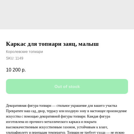
Каркас для топиари заяц, малыш
Королевские топиари
SKU:
1149
10 200
р.
Out of stock
Декоративная фигура топиари — стильное украшение для вашего участка
Превратите ваш сад, двор, террасу или входную зону в настоящее произведение
искусства с помощью декоративной фигуры топиари. Каждая фигура
изготовлена из прочного металлического каркаса и покрыта
высококачественным искусственным газоном, устойчивым к влаге,
ультрафиолету и перепадам температур. Топиари не требует ухода — не нужно