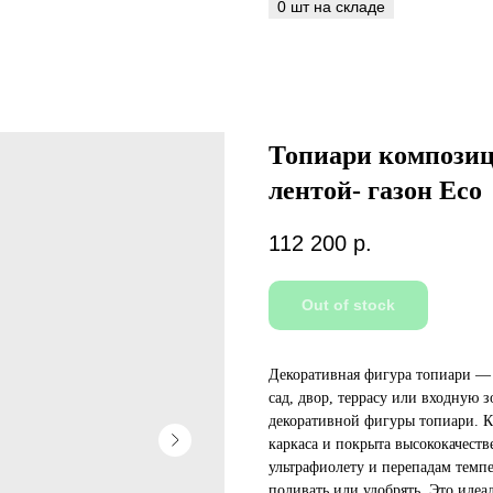
Топиари композици
лентой- газон Eco
112 200
р.
Out of stock
Декоративная фигура топиари — 
сад, двор, террасу или входную 
декоративной фигуры топиари. К
каркаса и покрыта высококачест
ультрафиолету и перепадам темпе
поливать или удобрять. Это идеал