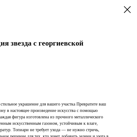
я звезда с георгиевской
стильное украшение для вашего участка Превратите ваш
зону в настоящее произведение искусства с помощью
аждая фигура изготовлена из прочного металлического
венным искусственным газоном, устойчивым к влаге,
ратур. Топиари не требует ухода — не нужно стричь,
ьное решение для тех, кто хочет добавить зелени и уюта в