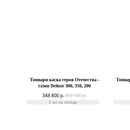
Топиари каска героя Отечества -
Топиар
газон Deluxe 300, 350, 200
348 800
р.
409 300
р.