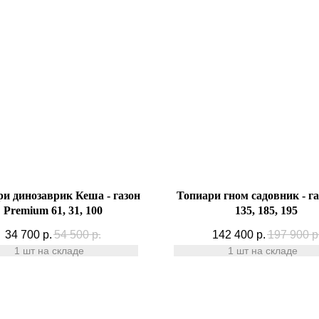
и динозаврик Кеша - газон
Топиари гном садовник - га
Premium 61, 31, 100
135, 185, 195
34 700
р.
54 500
р.
142 400
р.
197 900
р