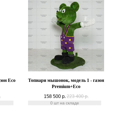
зон Eco
Топиари мышонок, модель 1 - газон
Premium+Есо
.
158 500
р.
223 400
р.