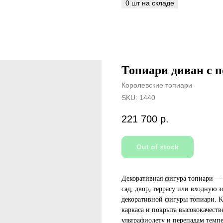
Топиари диван с п
Королевские топиари
SKU:
1440
221 700
р.
Out of stock
Декоративная фигура топиари — 
сад, двор, террасу или входную 
декоративной фигуры топиари. К
каркаса и покрыта высококачест
ультрафиолету и перепадам темпе