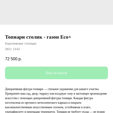
Топиари столик - газон Eco+
Королевские топиари
SKU:
1442
72 500
р.
Out of stock
Декоративная фигура топиари — стильное украшение для вашего участка
Превратите ваш сад, двор, террасу или входную зону в настоящее произведение
искусства с помощью декоративной фигуры топиари. Каждая фигура
изготовлена из прочного металлического каркаса и покрыта
высококачественным искусственным газоном, устойчивым к влаге,
ультрафиолету и перепадам температур. Топиари не требует ухода — не нужно