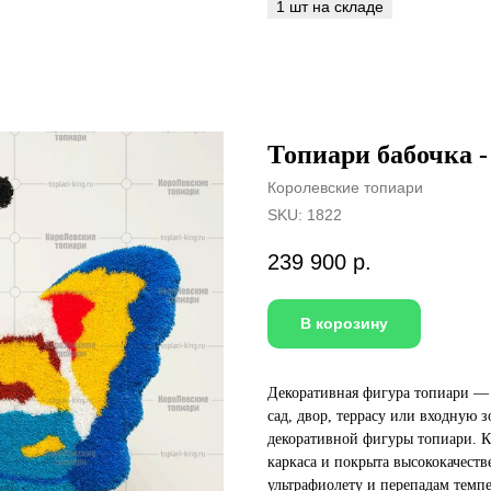
Топиари бабочка -
Королевские топиари
SKU:
1822
239 900
р.
В корозину
Декоративная фигура топиари — 
сад, двор, террасу или входную 
декоративной фигуры топиари. К
каркаса и покрыта высококачест
ультрафиолету и перепадам темпе