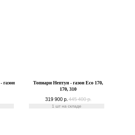
- газон
Топиари Нептун - газон Eco 170,
170, 310
319 900
р.
445 400
р.