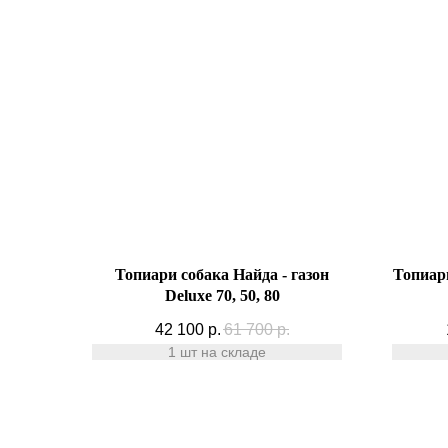
Топиари собака Найда - газон
Топиари
Deluxe 70, 50, 80
42 100
р.
61 700
р.