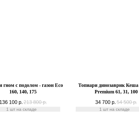
 гном с подолом - газон Eco
Топиари динозаврик Кеша 
160, 140, 175
Premium 61, 31, 100
136 100
р.
213 800
р.
34 700
р.
54 500
р.