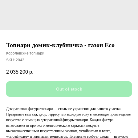
Топиари домик-клубничка - газон Eco
Королевские топиари
SKU:
2043
2 035 200
р.
Out of stock
Декоративная фигура топиари — стильное украшение для вашего участка
Превратите ваш сад, двор, террасу или входную зону в настоящее произведение
искусства с помощью декоративной фигуры топиари. Каждая фигура
изготовлена из прочного металлического каркаса и покрыта
высококачественным искусственным газоном, устойчивым к влаге,
ультрафиолету и перепадам температур. Топиари не требует ухода — не нужно