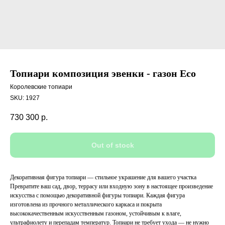
Топиари композиция эвенки - газон Eco
Королевские топиари
SKU:
1927
730 300
р.
Out of stock
Декоративная фигура топиари — стильное украшение для вашего участка
Превратите ваш сад, двор, террасу или входную зону в настоящее произведение
искусства с помощью декоративной фигуры топиари. Каждая фигура
изготовлена из прочного металлического каркаса и покрыта
высококачественным искусственным газоном, устойчивым к влаге,
ультрафиолету и перепадам температур. Топиари не требует ухода — не нужно