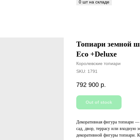
Топиари земной ша
Eco +Deluxe
Королевские топиари
SKU:
1791
792 900
р.
Out of stock
Декоративная фигура топиари — 
сад, двор, террасу или входную 
декоративной фигуры топиари. К