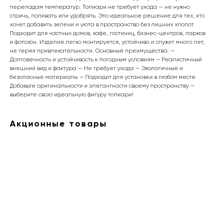
перепадам температур. Топиари не требует ухода — не нужно
стричь, поливать или удобрять. Это идеальное решение для тех, кто
хочет добавить зелени и уюта в пространство без лишних хлопот.
Подходит для частных домов, кафе, гостиниц, бизнес-центров, парков
и фотозон. Изделие легко монтируется, устойчиво и служит много лет,
не теряя привлекательности. Основные преимущества: —
Долговечность и устойчивость к погодным условиям — Реалистичный
внешний вид и фактура — Не требует ухода — Экологичные и
безопасные материалы — Подходит для установки в любом месте
Добавьте оригинальности и элегантности своему пространству —
выберите свою идеальную фигуру топиари!
Акционные товары