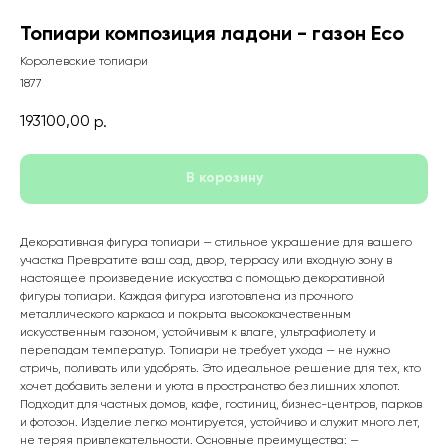
Топиари композиция ладони - газон Eco
Королевские топиари
1877
193100,00
р.
В корозину
Декоративная фигура топиари — стильное украшение для вашего
участка Превратите ваш сад, двор, террасу или входную зону в
настоящее произведение искусства с помощью декоративной
фигуры топиари. Каждая фигура изготовлена из прочного
металлического каркаса и покрыта высококачественным
искусственным газоном, устойчивым к влаге, ультрафиолету и
перепадам температур. Топиари не требует ухода — не нужно
стричь, поливать или удобрять. Это идеальное решение для тех, кто
хочет добавить зелени и уюта в пространство без лишних хлопот.
Подходит для частных домов, кафе, гостиниц, бизнес-центров, парков
и фотозон. Изделие легко монтируется, устойчиво и служит много лет,
не теряя привлекательности. Основные преимущества: —