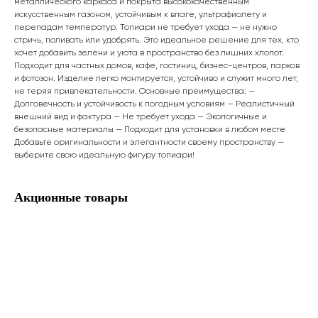
металлического каркаса и покрыта высококачественным
искусственным газоном, устойчивым к влаге, ультрафиолету и
перепадам температур. Топиари не требует ухода — не нужно
стричь, поливать или удобрять. Это идеальное решение для тех, кто
хочет добавить зелени и уюта в пространство без лишних хлопот.
Подходит для частных домов, кафе, гостиниц, бизнес-центров, парков
и фотозон. Изделие легко монтируется, устойчиво и служит много лет,
не теряя привлекательности. Основные преимущества: —
Долговечность и устойчивость к погодным условиям — Реалистичный
внешний вид и фактура — Не требует ухода — Экологичные и
безопасные материалы — Подходит для установки в любом месте
Добавьте оригинальности и элегантности своему пространству —
выберите свою идеальную фигуру топиари!
Акционные товары