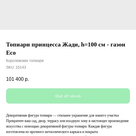
Топиари принцесса Жади, h=100 см - газон
Eco
Королевские топиари
SKU:
10143
101 400
р.
Out of stock
Декоративная фигура топиари — стильное украшение для вашего участка
Превратите ваш сад, двор, террасу или входную зону в настоящее произведение
искусства с помощью декоративной фигуры топиари. Каждая фигура
изготовлена из прочного металлического каркаса и покрыта