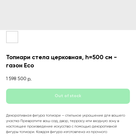
Топиари стела церковная, h=500 см -
газон Eco
1 598 500
р.
Out of stock
Декоративная фигура топиари — стильное украшение для вашего
участка Превратите ваш сад, двор, террасу или входную зону в
настоящее произведение искусства с помощью декоративной
фигуры топиари. Каждая фигура изготовлена из прочного