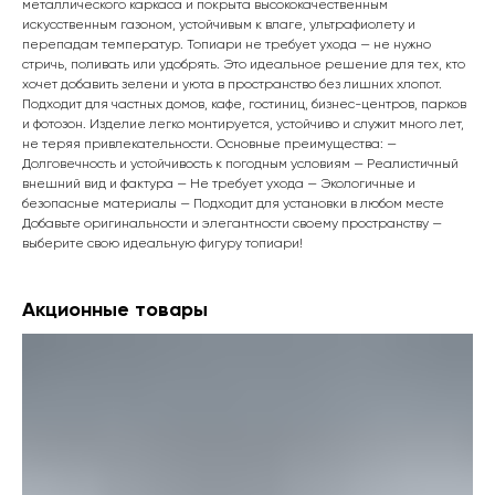
металлического каркаса и покрыта высококачественным
искусственным газоном, устойчивым к влаге, ультрафиолету и
перепадам температур. Топиари не требует ухода — не нужно
стричь, поливать или удобрять. Это идеальное решение для тех, кто
хочет добавить зелени и уюта в пространство без лишних хлопот.
Подходит для частных домов, кафе, гостиниц, бизнес-центров, парков
и фотозон. Изделие легко монтируется, устойчиво и служит много лет,
не теряя привлекательности. Основные преимущества: —
Долговечность и устойчивость к погодным условиям — Реалистичный
внешний вид и фактура — Не требует ухода — Экологичные и
безопасные материалы — Подходит для установки в любом месте
Добавьте оригинальности и элегантности своему пространству —
выберите свою идеальную фигуру топиари!
Акционные товары