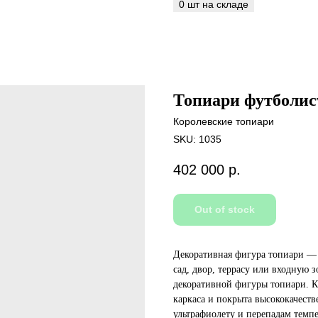
Топиари футболист
Королевские топиари
SKU:
1035
402 000
р.
Out of stock
Декоративная фигура топиари — 
сад, двор, террасу или входную 
декоративной фигуры топиари. К
каркаса и покрыта высококачест
ультрафиолету и перепадам темпе