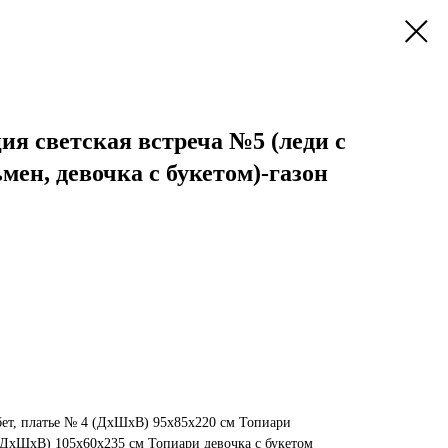
я светская встреча №5 (леди с
мен, девочка с букетом)-газон
бет, платье № 4 (ДхШхВ) 95х85х220 см Топиари
(ДхШхВ) 105х60х235 см Топиари девочка с букетом