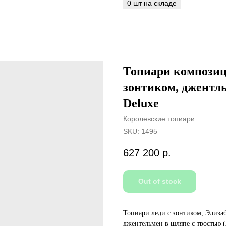
Топиари композици
зонтиком, джентль
Deluxe
Королевские топиари
SKU:
1495
627 200
р.
Out of stock
Топиари леди с зонтиком, Элиза
джентельмен в шляпе с тростью 