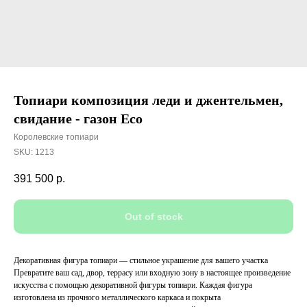
Топиари композиция леди и джентельмен,
свидание - газон Eco
Королевские топиари
SKU:
1213
391 500
р.
Out of stock
Декоративная фигура топиари — стильное украшение для вашего участка
Превратите ваш сад, двор, террасу или входную зону в настоящее произведение
искусства с помощью декоративной фигуры топиари. Каждая фигура
изготовлена из прочного металлического каркаса и покрыта