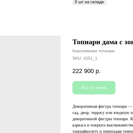
Топиари дама с зон
Королевские топиари
SKU:
1551_1
222 900
р.
Out of stock
Декоративная фигура топиари — 
сад, двор, террасу или входную 
декоративной фигуры топиари. К
каркаса и покрыта высококачест
ультрафиолету и перепадам темпе