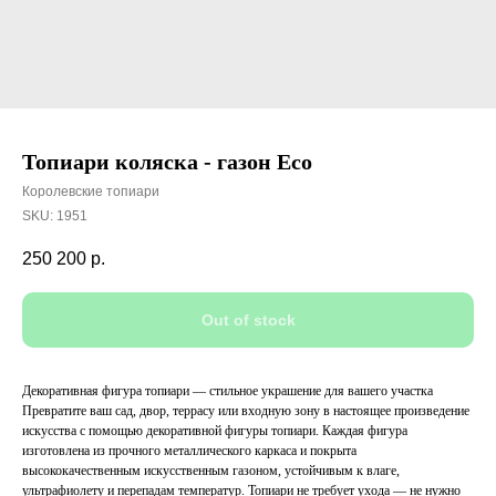
Топиари коляска - газон Eco
Королевские топиари
SKU:
1951
250 200
р.
Out of stock
Декоративная фигура топиари — стильное украшение для вашего участка
Превратите ваш сад, двор, террасу или входную зону в настоящее произведение
искусства с помощью декоративной фигуры топиари. Каждая фигура
изготовлена из прочного металлического каркаса и покрыта
высококачественным искусственным газоном, устойчивым к влаге,
ультрафиолету и перепадам температур. Топиари не требует ухода — не нужно