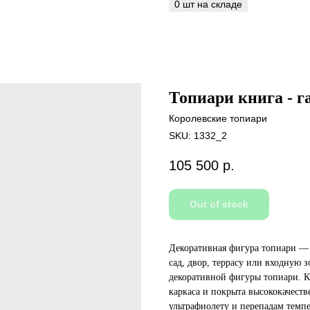
Топиари книга - г
Королевские топиари
SKU:
1332_2
105 500
р.
Out of stock
Декоративная фигура топиари — 
сад, двор, террасу или входную 
декоративной фигуры топиари. К
каркаса и покрыта высококачест
ультрафиолету и перепадам темпе