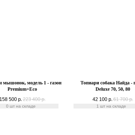
 мышонок, модель 1 - газон
Топиари собака Найда - 
Premium+Есо
Deluxe 70, 50, 80
158 500
р.
223 400
р.
42 100
р.
61 700
р.