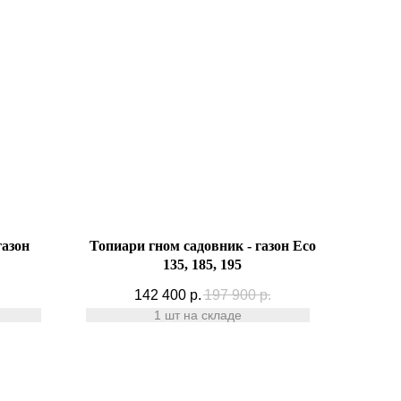
газон
Топиари гном садовник - газон Eco
135, 185, 195
142 400
р.
197 900
р.