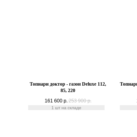
Топиари доктор - газон Deluxe 112,
Топиари
85, 220
161 600
р.
253 900
р.